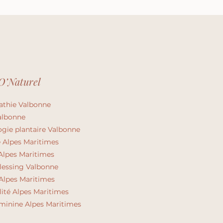
O’Naturel
athie
Valbonne
albonne
ogie plantaire
Valbonne
 Alpes Maritimes
Alpes Maritimes
essing Valbonne
 Alpes Maritimes
lité Alpes Maritimes
minine Alpes Maritimes