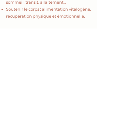
sommeil, transit, allaitement…
Soutenir le corps : alimentation vitalogène,
récupération physique et émotionnelle.
Enfant
(dès la naissance) :
Sommeil
Digestion
Concentration
Stress
Gestion des émotions
Maux divers : maux de l’hiver, système
immunitaire, allergies, eczema…
La prise en charge mutuelle
La naturopathie n’est pas prise en charge